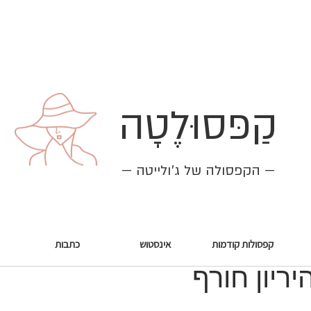
קַפּסוּלֶטָה
— הקפסולה של ג׳ולייטה —
קפסולות קודמות
אינסטוש
כתבות
ריון חורף