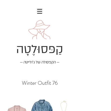
קַפּסוּלֶטָה
— הקפסולה של ג׳ולייטה —
Winter Outfit 76