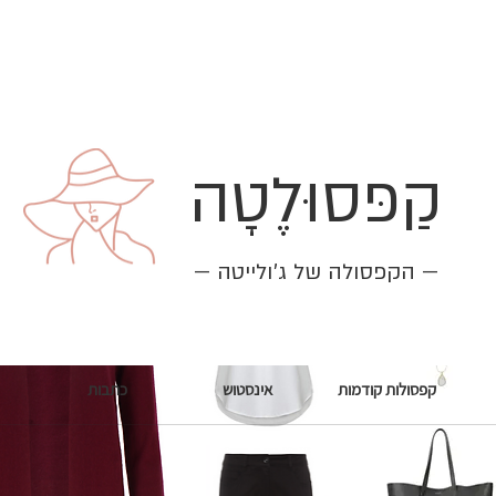
Winter Outfit 4
קַפּסוּלֶטָה
— הקפסולה של ג׳ולייטה —
קפסולות קודמות
אינסטוש
כתבות